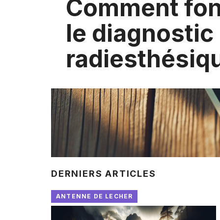
Comment fon
le diagnostic
radiesthésiq
DERNIERS ARTICLES
ANTENNE DE LECHER